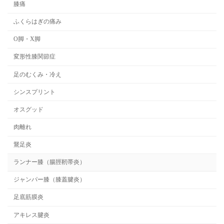
膝痛
ふくらはぎの痛み
O脚・X脚
変形性膝関節症
足のむくみ・冷え
シンスプリント
オスグッド
肉離れ
鵞足炎
ランナー膝（腸脛靭帯炎）
ジャンパー膝（膝蓋腱炎）
足底筋膜炎
アキレス腱炎