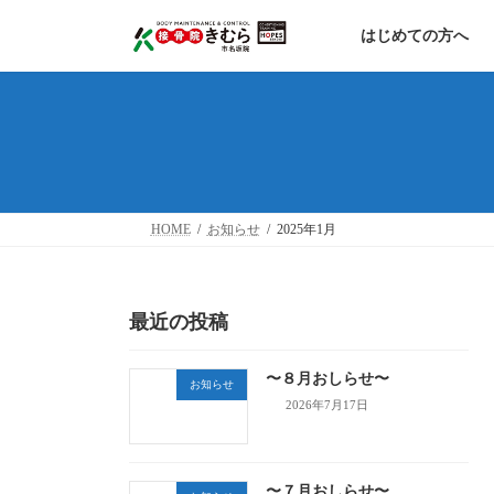
コ
ナ
ン
ビ
はじめての方へ
テ
ゲ
ン
ー
ツ
シ
へ
ョ
ス
ン
キ
に
ッ
移
プ
動
HOME
お知らせ
2025年1月
最近の投稿
〜８月おしらせ〜
お知らせ
2026年7月17日
〜７月おしらせ〜