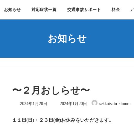
お知らせ
対応症状一覧
交通事故サポート
料金
お知らせ
〜２月おしらせ〜
最
2024年1月20日
2024年1月20日
sekkotsuin-kimura
終
更
新
１１日(日)・２３日(金)お休みをいただきます。
日
時
: